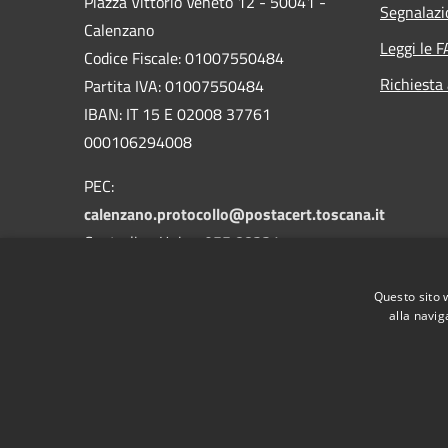
Piazza Vittorio Veneto 12 - 50041 -
Segnalazi
Calenzano
Leggi le 
Codice Fiscale: 01007550484
Richiesta
Partita IVA: 01007550484
IBAN: IT 15 E 02008 37761
000106294008
PEC:
calenzano.protocollo@postacert.toscana.it
Centralino Unico: 055 88331
Whatsapp: 3533590041
Questo sito 
alla navig
RSS
Accessibilità
Privacy
Cookie
Mappa de