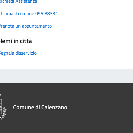
Richiedi Assistenza
Chiama il comune 055 88331
Prenota un appuntamento
lemi in città
Segnala disservizio
Comune di Calenzano