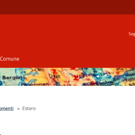
Seg
il Comune
omenti
>
Estero