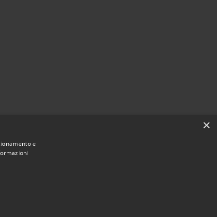
×
nzionamento e
nformazioni
Municipium
Accesso redazione
Calenzano • Powered by
•