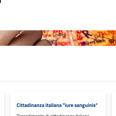
o
Cittadinanza italiana "iure sanguinis"
Procedimento di cittadinanza italiana